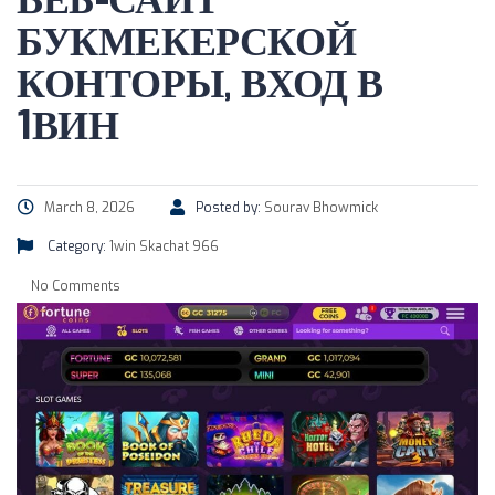
ВЕБ-САЙТ
БУКМЕКЕРСКОЙ
КОНТОРЫ, ВХОД В
1ВИН
March 8, 2026
Posted by:
Sourav Bhowmick
Category:
1win Skachat 966
No Comments