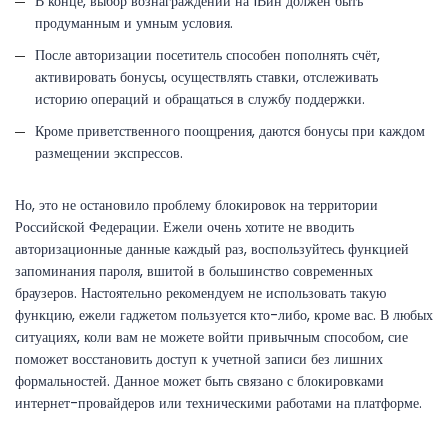
В конце, выбор вознаграждений на 1Вин должен быть
продуманным и умным условия.
После авторизации посетитель способен пополнять счёт,
активировать бонусы, осуществлять ставки, отслеживать
историю операций и обращаться в службу поддержки.
Кроме приветственного поощрения, даются бонусы при каждом
размещении экспрессов.
Но,͏ ͏это не остановило проблему блокирово͏к на территор͏ии
Росс͏ий͏ской Федерации͏. Ежели очень хотите не вводить
авторизационные данные каждый раз, воспользуйтесь функцией
запоминания пароля, вшитой в большинство современных
браузеров. Настоятельно рекомендуем не использовать такую
функцию, ежели гаджетом пользуется кто-либо, кроме вас. В любых
ситуациях, коли вам не можете войти привычным способом, сие
поможет восстановить доступ к учетной записи без лишних
формальностей. Данное может быть связано с блокировками
интернет-провайдеров или техническими работами на платформе.