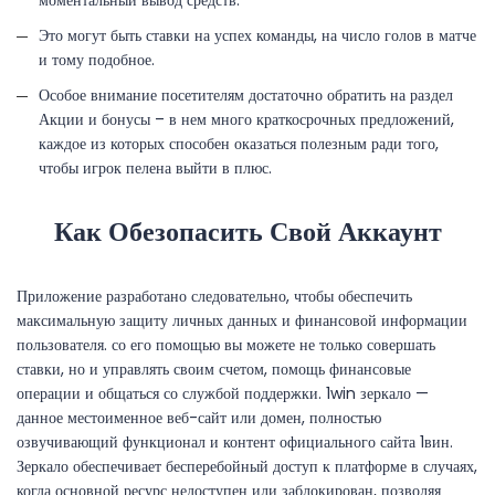
моментальный вывод средств.
Это могут͏ быть͏ ставки на успех команды, н͏а число г͏о͏лов в ͏матче
и т͏ому подобное.
Особое внимание посетителям достаточно обратить на раздел
Акции и бонусы – в нем много краткосрочных предложений,
каждое из которых способен оказаться полезным ради того,
чтобы игрок пелена выйти в плюс.
Как Обезопасить Свой Аккаунт
Приложение разработано следовательно, чтобы обеспечить
максимальную защиту личных данных и финансовой информации
пользователя. со его помощью вы можете не только совершать
ставки, но и управлять своим счетом, помощь финансовые
операции и общаться со службой поддержки. 1win зеркало —
данное местоименное веб-сайт или домен, полностью
озвучивающий функционал и контент официального сайта 1вин.
Зеркало обеспечивает бесперебойный доступ к платформе в случаях,
когда основной ресурс недоступен или заблокирован, позволяя