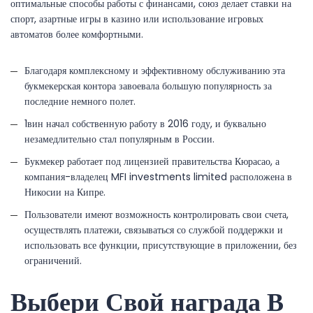
оптимальные способы работы с финансами, союз делает ставки на
спорт, азартные игры в казино или использование игровых
автоматов более комфортными.
Благодаря комплексному и эффективному обслуживанию эта
букмекерская контора завоевала большую популярность за
последние немного полет.
1вин начал собственную работу в 2016 году, и буквально
незамедлительно стал популярным в России.
Букмекер работает под лицензией правительства Кюрасао, а
компания-владелец MFI investments limited расположена в
Никосии на Кипре.
Пользователи имеют возможность контролировать свои счета,
осуществлять платежи, связываться со службой поддержки и
использовать все функции, присутствующие в приложении, без
ограничений.
Выбери Свой награда В