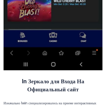
In Зеркало для Входа На
Официальный сайт
Изначально 1win специализировалось на приеме интерактивных