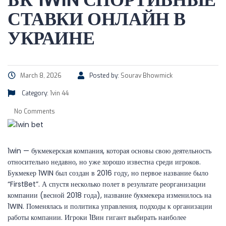
БК 1WIN СПОРТИВНЫЕ
СТАВКИ ОНЛАЙН В
УКРАИНЕ
March 8, 2026
Posted by:
Sourav Bhowmick
Category:
1vin 44
No Comments
1win — букмекерская компания, которая основы свою деятельность
относительно недавно, но уже хорошо известна среди игроков.
Букмекер 1WIN был создан в 2016 году, но первое название было
“FirstBet”. А спустя несколько полет в результате реорганизации
компании (весной 2018 года), название букмекера изменилось на
1WIN. Поменялась и политика управления, подходы к организации
работы компании. Игроки 1Вин гигант выбирать наиболее