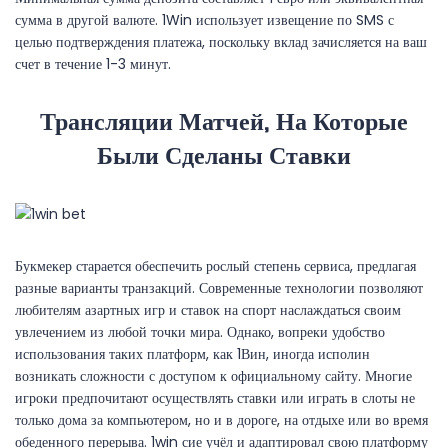
сумма в другой валюте. 1Win использует извещение по SMS с
целью подтверждения платежа, поскольку вклад зачисляется на ваш
счет в течение 1-3 минут.
Трансляции Матчей, На Которые
Были Сделаны Ставки
Букмекер старается обеспечить рослый степень сервиса, предлагая
разные варианты транзакций. Современные технологии позволяют
любителям азартных игр и ставок на спорт наслаждаться своим
увлечением из любой точки мира. Однако, вопреки удобство
использования таких платформ, как 1Вин, иногда исполин
возникать сложности с доступом к официальному сайту. Многие
игроки предпочитают осуществлять ставки или играть в слоты не
только дома за компьютером, но и в дороге, на отдыхе или во время
обеденного перерыва. 1win сие учёл и адаптировал свою платформу