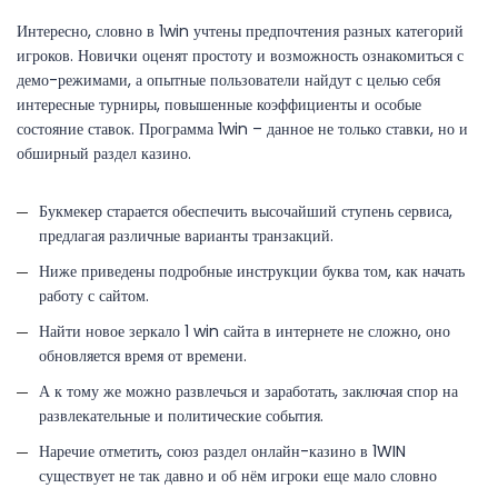
Интересно, словно в 1win учтены предпочтения разных категорий
игроков. Новички оценят простоту и возможность ознакомиться с
демо-режимами, а опытные пользователи найдут с целью себя
интересные турниры, повышенные коэффициенты и особые
состояние ставок. Программа 1win – данное не только ставки, но и
обширный раздел казино.
Букмекер старается обеспечить высочайший ступень сервиса,
предлагая различные варианты транзакций.
Ниже приведены подробные инструкции буква том, как начать
работу с сайтом.
Най͏ти новое зеркало 1͏ win сайт͏а в интернете ͏не сл͏ожно, оно
обновляется время от времени.
А к тому же можно развлечься и заработать, заключая спор на
развлекательные и политические события.
Наречие отметить, союз раздел онлайн-казино в 1WIN
существует не так давно и об нём игроки еще мало словно