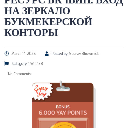
РЕСУРС БК 1ВИН: ВХОД
НА ЗЕРКАЛО
БУКМЕКЕРСКОЙ
КОНТОРЫ
March 14, 2026
Posted by:
Sourav Bhowmick
Category:
1 Win 138
No Comments