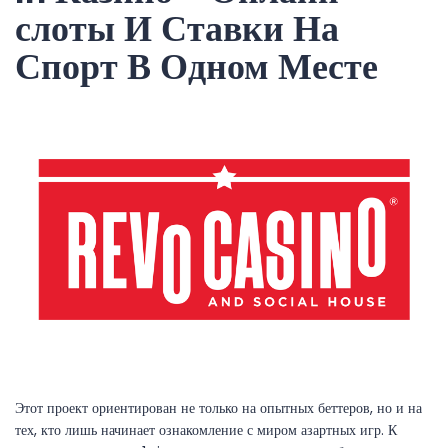
слоты И Ставки На
Спорт В Одном Месте
Этот проект ориентирован не только на опытных беттеров, но и на
тех, кто лишь начинает ознакомление с миром азартных игр. К