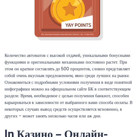
Количество автоматов с высокой отдачей, уникальными бонусными
функциями и оригинальными механиками постоянно растет. При
этом он краткое составлять до 500 процентов, словно представляет
собой очень вкусным предложением, явно среди лучших на рынке.
Ознакомиться с подробными условиями получения в виде понятной
инфографики можно на официальном сайте БК в соответствующем
разделе. Время, необходимое с целью получения банкнот, способен
варьироваться в зависимости от выбранного вами способа оплаты. В
некоторых случаях вывод средств осуществляется мгновенно, в
других – может занять несколько часов или аж дни.
In Казино – Онлайн-