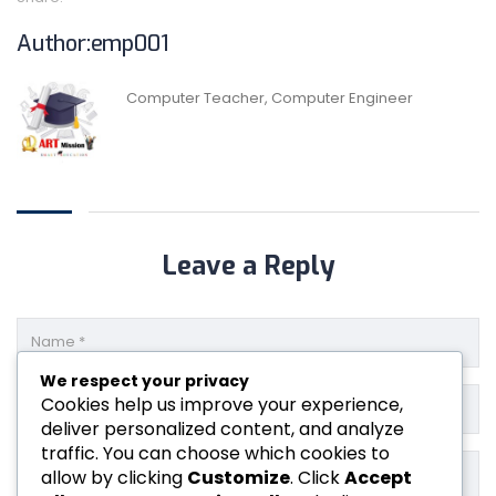
Author:emp001
Computer Teacher, Computer Engineer
Leave a Reply
We respect your privacy
Cookies help us improve your experience,
deliver personalized content, and analyze
traffic. You can choose which cookies to
allow by clicking
Customize
. Click
Accept