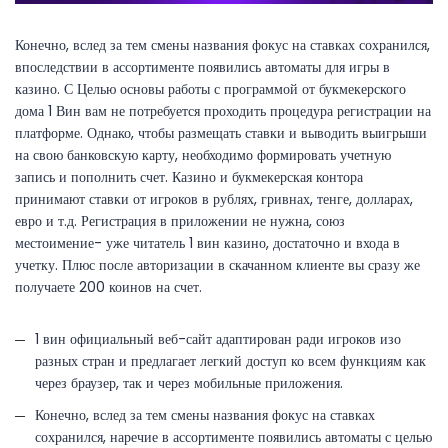
Конечно, вслед за тем смены названия фокус на ставках сохранился,
впоследствии в ассортименте появились автоматы для игры в
казино. С Целью основы работы с программой от букмекерского
дома 1 Вин вам не потребуется проходить процедура регистрации на
платформе. Однако, чтобы размещать ставки и выводить выигрыши
на свою банковскую карту, необходимо формировать учетную
запись и пополнить счет. Казино и букмекерская контора
принимают ставки от игроков в рублях, гривнах, тенге, долларах,
евро и т.д. Регистрация в приложении не нужна, союз
местоимение- уже читатель 1 вин казино, достаточно и входа в
учетку. Плюс после авторизации в скачанном клиенте вы сразу же
получаете 200 коинов на счет.
1 вин официальный веб-сайт адаптирован ради игроков изо
разных стран и предлагает легкий доступ ко всем функциям как
через браузер, так и через мобильные приложения.
Конечно, вслед за тем смены названия фокус на ставках
сохранился, наречие в ассортименте появились автоматы с целью